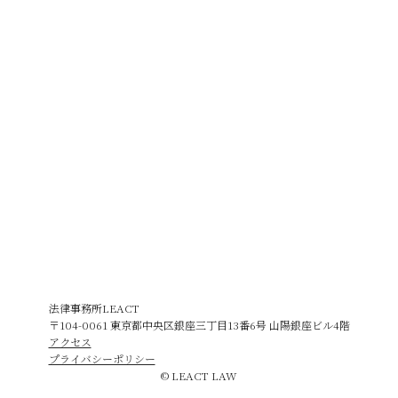
法律事務所LEACT
〒104-0061 東京都中央区銀座三丁目13番6号 山陽銀座ビル4階
アクセス
プライバシーポリシー
© LEACT LAW