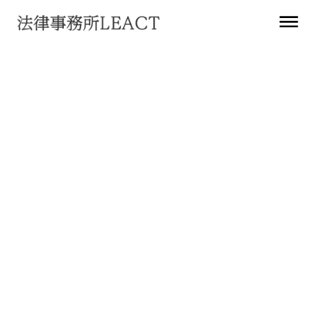
お知らせ
「契約ウォッチ」に世古弁護士の執筆記事を
寄稿
2022
年
11
月
22
日
寄稿
「契約ウォッチ 」に世古弁護士の執筆記事を寄稿しました。
「個人情報（個人データ）の漏えい等が発生した時の対応方法
とは？流出する原因や事例と併せて解説！」 初学者向け＆実務
的な内容です。
ぜひご覧ください。
https://keiyaku-
watch.jp/media/hourei/kojinjyouhou_rouei/