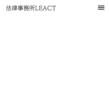
お知らせ
犯罪による収益の移転防止に関する法律施行
令の一部を改正する政令案等に関するパブリ
ックコメントの結果等について
2023
年
5
月
29
日
法務アップデート