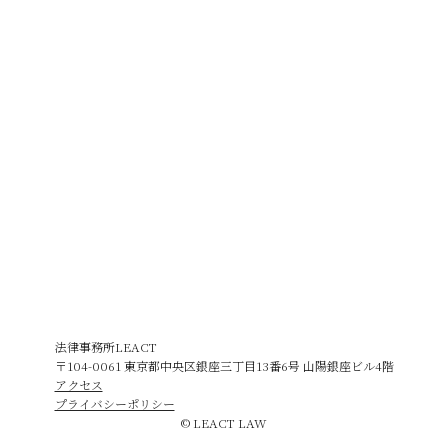
法律事務所LEACT
〒104-0061 東京都中央区銀座三丁目13番6号 山陽銀座ビル4階
アクセス
プライバシーポリシー
© LEACT LAW