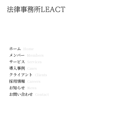
お知らせ
「PIA（Priv
ホーム
Home
のサービス紹
メンバー
Members
サービス
Services
導入事例
Cases
PIA（Privacy Impact
クライアント
Clients
参考になるフレームワークとし
採用情報
Careers
試験運用、制度定着までを段
お知らせ
News
お問い合わせ
Contact
https://www.leact.law/servi