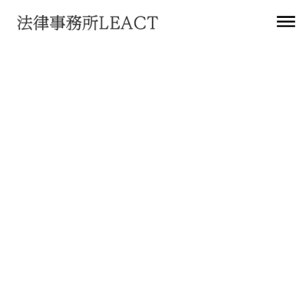
お知らせ
原田産業株式会社様のロゴを掲載
2023
年
10
月
31
日
クライアント
事務所のWebサイトに導入企業として原田産業株式会社様
（
https://www.haradacorp.co.jp/
）のロゴを掲載いたしまし
た。
お客様のさらなる事業推進を、法的側面からサポートしてまい
ります。
https://www.leact.law/clients