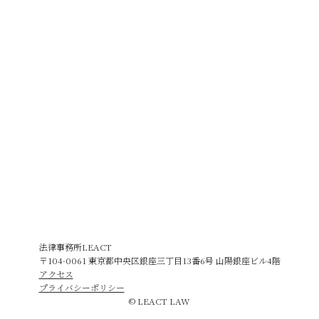
法律事務所LEACT
〒104-0061 東京都中央区銀座三丁目13番6号 山陽銀座ビル4階
アクセス
プライバシーポリシー
© LEACT LAW