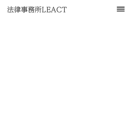
お知らせ
第264回個人情報保護委員会
2023
年
12
月
19
日
法務アップデート