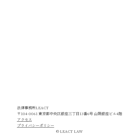
法律事務所LEACT
〒104-0061 東京都中央区銀座三丁目13番6号 山陽銀座ビル4階
アクセス
プライバシーポリシー
© LEACT LAW