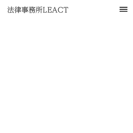
お知らせ
「AIと著作権に関する考え方について（素
案）」に関する意見募集の実施について
2024
年
1
月
24
日
法務アップデート