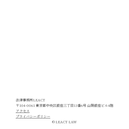
法律事務所LEACT
〒104-0061 東京都中央区銀座三丁目13番6号 山陽銀座ビル4階
アクセス
プライバシーポリシー
© LEACT LAW