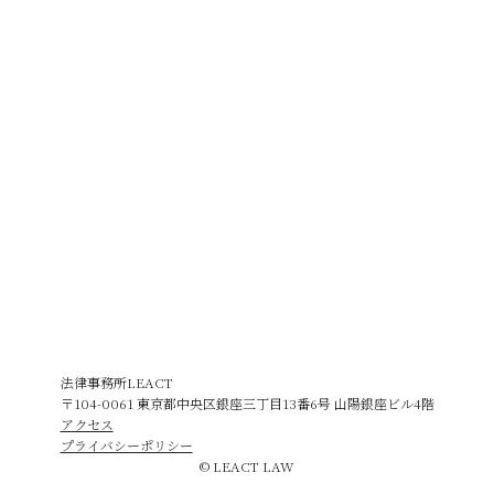
法律事務所LEACT
〒104-0061 東京都中央区銀座三丁目13番6号 山陽銀座ビル4階
アクセス
プライバシーポリシー
© LEACT LAW