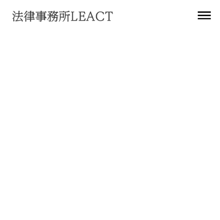
お知らせ
Guidelines 01/2023 on Article 37 Law
Enforcement Directive
2024
年
6
月
21
日
法務アップデート