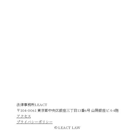
法律事務所LEACT
〒104-0061 東京都中央区銀座三丁目13番6号 山陽銀座ビル4階
アクセス
プライバシーポリシー
© LEACT LAW