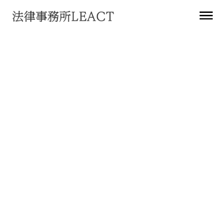
お知らせ
「企業情報開示のあり方に関する懇談会 課
題と今後の方向性（中間報告）」を取りまと
めました
2024
年
6
月
25
日
法務アップデート