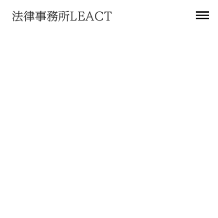
お知らせ
テクノロジーページを公開
2024
年
8
月
19
日
ウェブサイト
業務プロセスの最適化を目指し、最新のテクノロジーを活用し
た新しい取り組みを紹介するページを公開いたしました。
業務効率の向上とデータ管理の精度を高めるため、最先端のテ
クノロジーに関する情報収集とITサービスへの積極的な投資を
行っています。
https://www.leact.law/technology