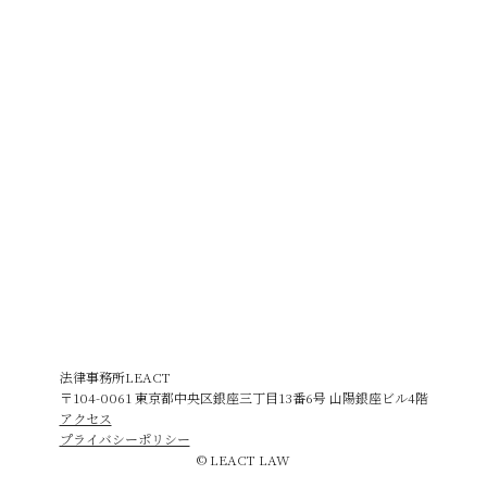
法律事務所LEACT
〒104-0061 東京都中央区銀座三丁目13番6号 山陽銀座ビル4階
アクセス
プライバシーポリシー
© LEACT LAW