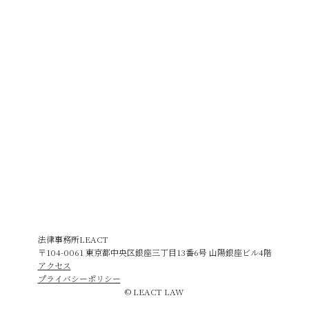
法律事務所LEACT
〒104-0061 東京都中央区銀座三丁目13番6号 山陽銀座ビル4階
アクセス
プライバシーポリシー
© LEACT LAW