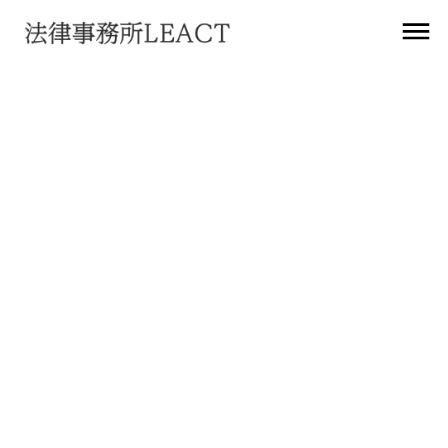
お知らせ
第３回 個人情報保護法のいわゆる３年ごと
見直しに関する検討会（資料掲載）
2024
年
9
月
27
日
法務アップデート