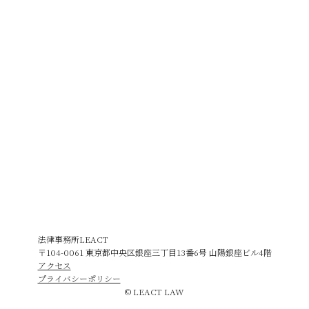
法律事務所LEACT
〒104-0061 東京都中央区銀座三丁目13番6号 山陽銀座ビル4階
アクセス
プライバシーポリシー
© LEACT LAW