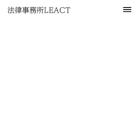
お知らせ
Opinion 28/2024 on certain data
protection aspects related to the
processing of personal data in the
context of AI models
2024
年
12
月
26
日
法務アップデート