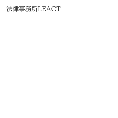
お知らせ
日本経済新聞「スタートアップが『頼る』法
律事務所・弁護士」に当事務所と世古修平弁
護士が選出されました
2024
年
12
月
27
日
掲載
2024年12月27日に日本経済新聞社より発表された「スタートア
ップが『頼る』法律事務所・弁護士」のアンケート調査におい
て、事務所部門で当事務所が、個人部門で世古修平弁護士が選
出されました。
依頼者の皆様からこのような評価をいただけたことを大変うれ
しくと思うと共に、今後もご期待を超える価値を提供できるよ
う、事務所体制の強化を図ってまいります。
https://www.nikkei.com/article/DGXZQOTG066C50W4A201C