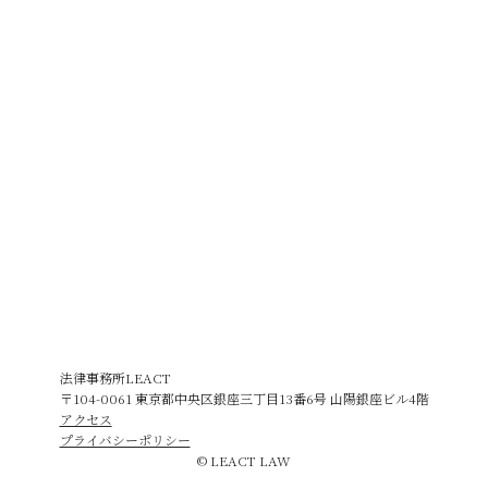
法律事務所LEACT
〒104-0061 東京都中央区銀座三丁目13番6号 山陽銀座ビル4階
アクセス
プライバシーポリシー
© LEACT LAW