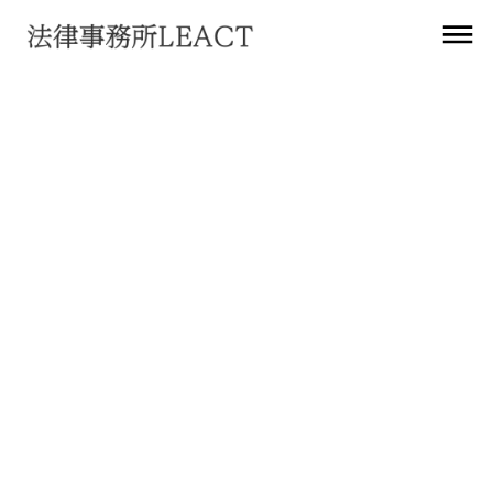
すべて
クライアント
メンバー
サービス
寄稿
ブログ
登壇
掲載
ウェブサイト
その他
法務アップデート
2023
年
2
月
28
日
ブログ
世古弁護士がブログ記事「改正電気通信事業法をめぐる実務対
応の最前線 第5回」を公開
2023
年
1
月
27
日
ブログ
世古弁護士がブログ記事「改正電気通信事業法をめぐる実務対
応の最前線」を公開
2022
年
12
月
22
日
ブログ
酒井弁護士がブログ記事「選択肢を持つということ」を公開
2022
年
12
月
5
日
ブログ
世古弁護士がブログ記事を公開
2022
年
11
月
2
日
ブログ
公式noteを開設