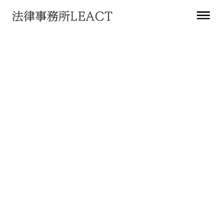
すべて
クライアント
メンバー
サービス
寄稿
ブログ
登壇
掲載
ウェブサイト
その他
法務アップデート
2024
年
6
月
19
日
登壇
【終了】採用イベント「LEACT MeetUp」を開催
2022
年
8
月
17
日
登壇
GVA TECH株式会社のセミナーに酒井弁護士が登壇