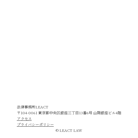
法律事務所LEACT
〒104-0061 東京都中央区銀座三丁目13番6号 山陽銀座ビル4階
アクセス
プライバシーポリシー
© LEACT LAW