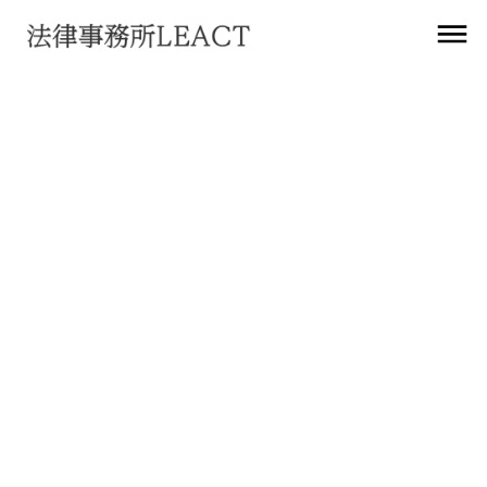
すべて
クライアント
メンバー
サービス
寄稿
ブログ
登壇
掲載
ウェブサイト
その他
法務アップデート
2025
年
7
月
4
日
クライアント
株式会社ヤプリ様の導入事例ページを公開
2025
年
4
月
17
日
クライアント
株式会社KADOKAWA様の導入事例ページを公開
2025
年
4
月
7
日
クライアント
法人番号株式会社様のロゴを掲載
2025
年
4
月
4
日
クライアント
株式会社モルフォ様のロゴを掲載
2025
年
1
月
23
日
クライアント
アイリス株式会社様のロゴを掲載
2025
年
1
月
7
日
クライアント
株式会社OPERe（オペリ）様のロゴを掲載
2023
年
11
月
2
日
クライアント
SUPERYARD株式会社様のロゴを掲載